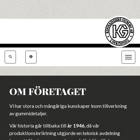
Toggle
navigat
OM FÖRETAGET
Vi har stora och mångåriga kunskaper inom tillverkning
av gummidetaljer.
Vår historia går tillbaka till
år 1946
, då vår
produktionsinriktning utgjorde en teknisk avdelning